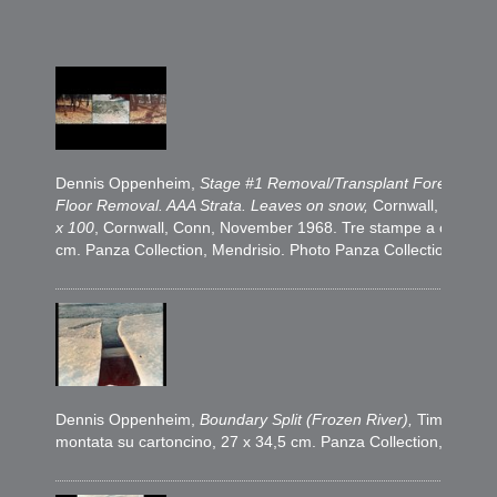
Dennis Oppenheim,
Stage #1 Removal/Transplant Forest Floo
Floor Removal. AAA Strata. Leaves on snow
,
Cornwall, Conn,
x 100
, Cornwall, Conn, November 1968. Tre stampe a colori mon
cm. Panza Collection, Mendrisio. Photo Panza Collection Archi
Dennis Oppenheim,
Boundary Split (Frozen River),
Time Zone 
montata su cartoncino, 27 x 34,5 cm. Panza Collection, Mendri